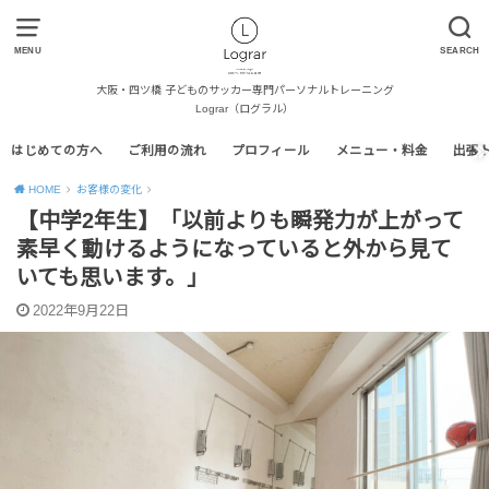
MENU
SEARCH
大阪・四ツ橋 子どものサッカー専門パーソナルトレーニング
Lograr（ログラル）
はじめての方へ
ご利用の流れ
プロフィール
メニュー・料金
出張
HOME
お客様の変化
【中学2年生】「以前よりも瞬発力が上がって
素早く動けるようになっていると外から見て
いても思います。」
2022年9月22日