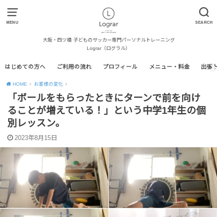
MENU
SEARCH
大阪・四ツ橋 子どものサッカー専門パーソナルトレーニング
Lograr（ログラル）
はじめての方へ
ご利用の流れ
プロフィール
メニュー・料金
出張
HOME
お客様の変化
「ボールをもらったときにターンで前を向け
ることが増えている！」という中学1年生の個
別レッスン。
2023年8月15日