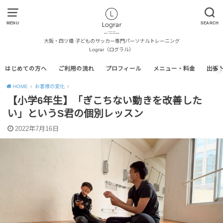
MENU
SEARCH
大阪・四ツ橋 子どものサッカー専門パーソナルトレーニング
Lograr（ログラル）
はじめての方へ
ご利用の流れ
プロフィール
メニュー・料金
出張
HOME
お客様の変化
【小学6年生】「ぎこちない動きを改善した
い」というS君の個別レッスン
2022年7月16日