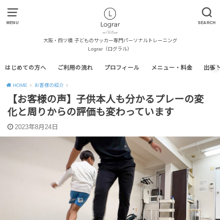
MENU
SEARCH
大阪・四ツ橋 子どものサッカー専門パーソナルトレーニング
Lograr（ログラル）
はじめての方へ
ご利用の流れ
プロフィール
メニュー・料金
出張
HOME
お客様の紹介
【お客様の声】子供本人も分かるプレーの変
化と周りからの評価も変わっています
2023年8月24日